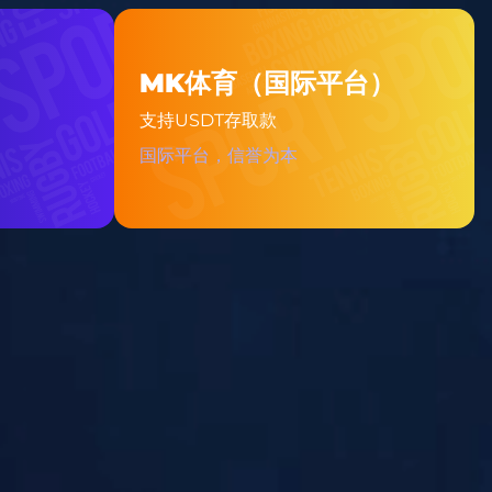
.com】是亚洲必赢(股份)有限公司官网。我们秉
服务。亚洲必赢，以实力铸就品牌，以服务