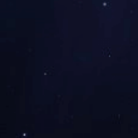
合作客户04
合作客户02