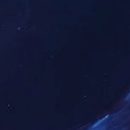
D锡膏···
KOH YOUNG aSPIre3 3D锡膏印···