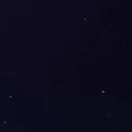
电脑设备
消费
查看详情 →
查看详