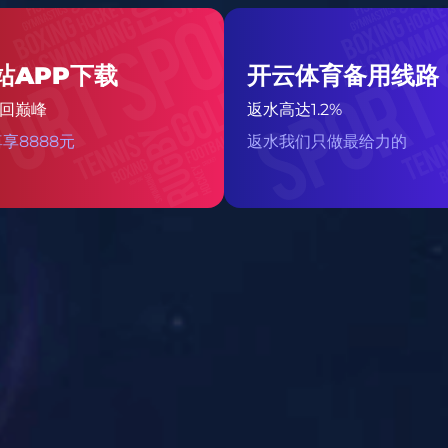
官方网站
限公司官网 - 🧧🧧😄😄✅亚洲必赢✅【ykmsgg
、创新”的理念，致力于为用户提供高品质的产品与