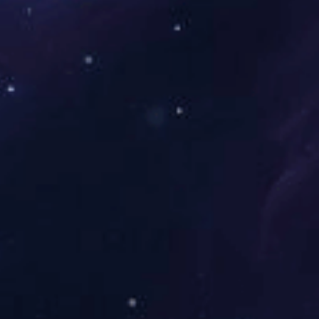
家用电子
查看详情 →