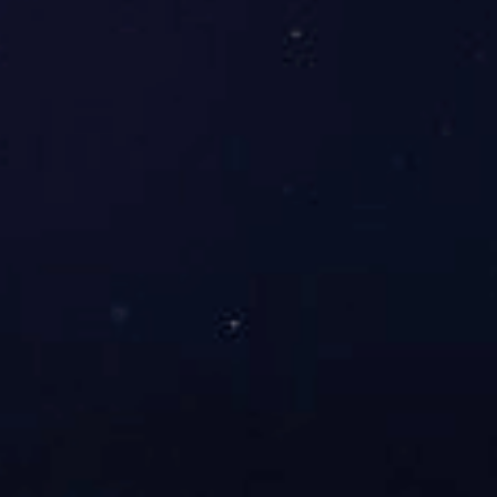
合作案例
多年制造经验 1000+企业及科研院校共同选择
合作客户05
合作客户06
合作客户13
合作客户12