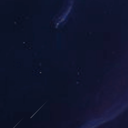
JUTZE SEMI-2500