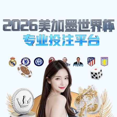
网站地图
亚洲必赢(股份)有限公司官网