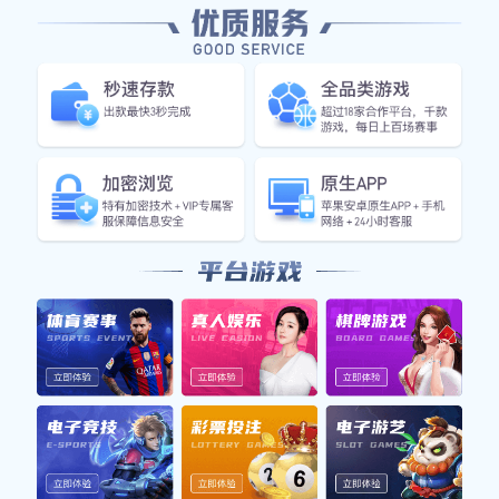
必赢平台的历史沿革：从初创到成熟的过程
必赢平台，一个在金融科技领域崭露头角的新兴企业，它的诞生标志着金
技行业的一颗璀璨明星。
初创阶段，必赢平台以解决中小企业融资难题为己任，通过大数据分析、
新的挑战，但凭借着坚定的信念和不懈的努力，逐步建立起了自身的技术
随着业务的不断拓展，必赢平台开始涉足更广泛的金融领域，如供应链金
成员凭借对市场的敏锐洞察和对技术的深入理解，为必赢平台的持续发展
经过数年的发展，必赢平台已经从一个初创企业成长为一家成熟的金融科
机构合作，共同推动金融科技的发展。
如今，必赢平台已经成为金融科技行业的佼佼者。其成功的背后，是无数
品和服务，为社会创造更大的价值。