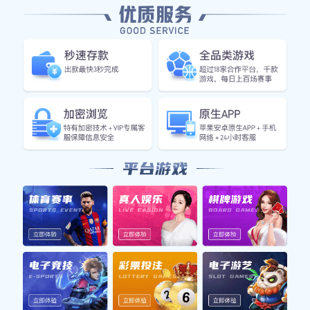
亚洲必赢(股份)有限公司官网 - 🧧🧧😄😄✅亚洲必赢✅【ykmsg
以实力铸就品牌，以服务赢得信赖！
友情链接:
关于我们
产品中心
新闻资讯
公司简介
锡膏印刷检测设备SPI
公司新闻
解决方案
锡膏印刷设备
行业资讯
合作客户
SMT及周边相关产品
常见问题
光学检测设备AOI
回流焊设备