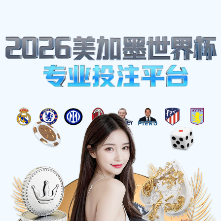
亚洲必赢(股份)有限公司官网
网站地图
全部
公司新闻
行业资讯
常见问题
63
0
4
0
探索BWIN必赢官网：了解其优势与服务
时间：2026-07-02 访问量：1675