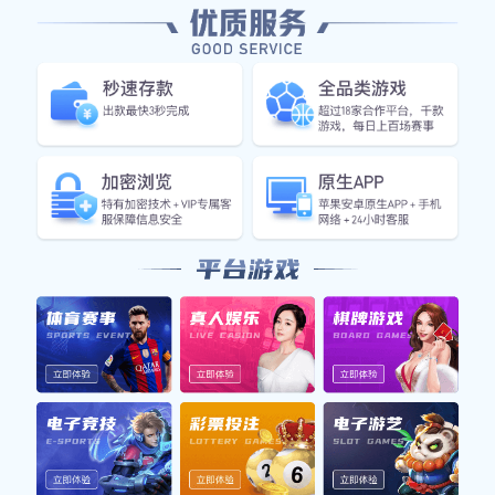
双数字投影，无阴影，精度高
智能零平面搜索
采用平面拟合，完美应对基板弯曲，可适应柔性基板
多频数字光栅投影技术
通过高低频率光栅结合，有效提高了检测范围。
SPC系统
可图形化的提供品质趋势分布，提前预判缺陷。并提前找出造成趋
势的潜在因素，及时调整，控制趋势蔓延。
上一篇：
KOH YOUNG KY 8030-3全3D锡膏印刷检测设备KY
8030-3
下一篇：
JUTZE SEMI-2500
友情链接: