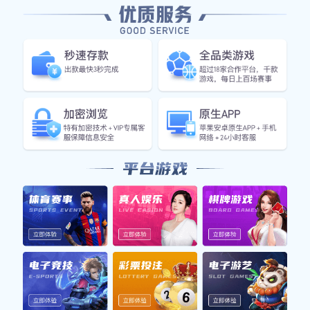
VI Tec