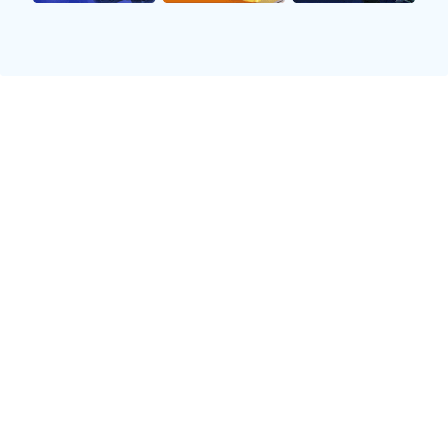
产品说明
1、使用率超过99.5%
2、检测速度达到100cm²/s
3、快速编程
4、LibraryPro 功能是优异表现的保证
5、完全的程序可移植性
6、几何模型匹配
亚洲必赢(股份)有限公司官网 - 🧧🧧😄😄✅亚洲必赢✅【ykmsg
以实力铸就品牌，以服务赢得信赖！